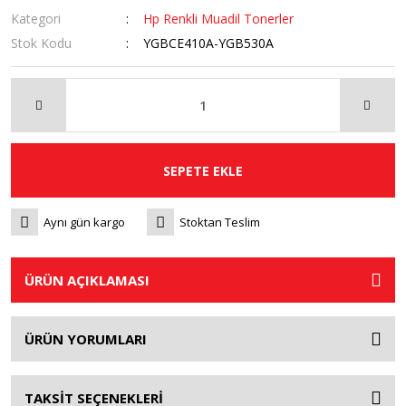
Kategori
Hp Renkli Muadil Tonerler
Stok Kodu
YGBCE410A-YGB530A
SEPETE EKLE
Aynı gün kargo
Stoktan Teslim
ÜRÜN AÇIKLAMASI
ÜRÜN YORUMLARI
TAKSİT SEÇENEKLERİ