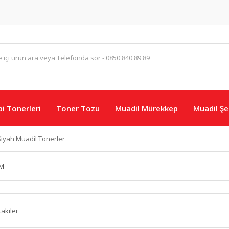
i Tonerleri
Toner Tozu
Muadil Mürekkep
Muadil Şer
iyah Muadil Tonerler
M
takiler