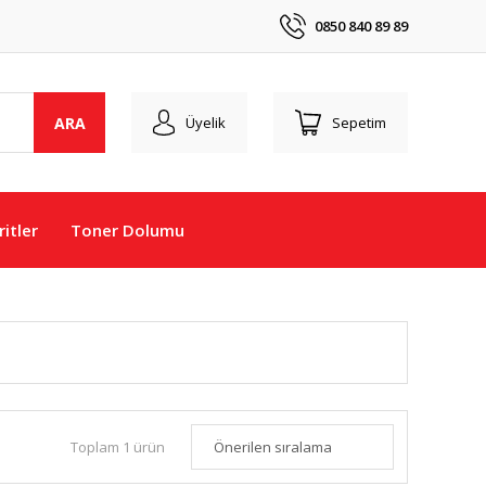
0850 840 89 89
ARA
Üyelik
Sepetim
itler
Toner Dolumu
Toplam 1 ürün