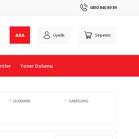
0850 840 89 89
ARA
Üyelik
Sepetim
itler
Toner Dolumu
LEXMARK
SAMSUNG