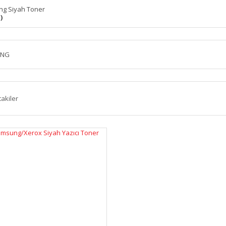
g Siyah Toner
)
UNG
takiler