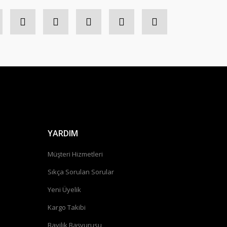
YARDIM
Müşteri Hizmetleri
Sıkça Sorulan Sorular
Yeni Üyelik
Kargo Takibi
Bayilik Başvurusu