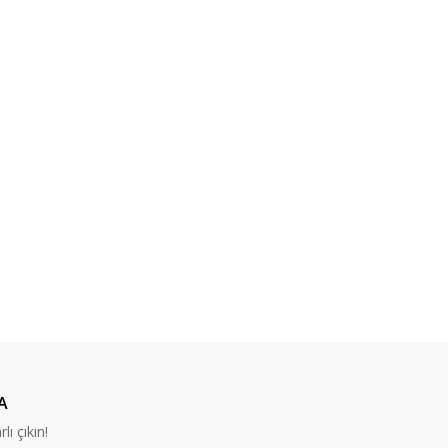
A
lı çıkın!