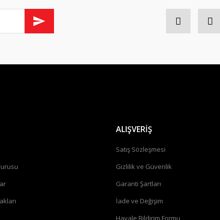
ALIŞVERİŞ
a
Satış Sözleşmesi
vurusu
Gizlilik ve Güvenlik
ar
Garanti Şartları
akları
İade ve Değişim
Havale Bildirim Formu