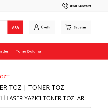
0850 840 89 89
ARA
Üyelik
Sepetim
itler
Toner Dolumu
TOZU
R TOZ | TONER TOZ
Lİ LASER YAZICI TONER TOZLARI