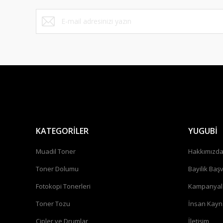
KATEGORİLER
YUGUBİ
Muadil Toner
Hakkımızd
Toner Dolumu
Bayilik Baş
Fotokopi Tonerleri
Kampanyal
Toner Tozu
İnsan Kayn
Çipler ve Drumlar
İletişim