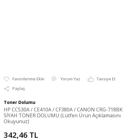
Yorum Yaz
Tavsiye Et
Paylaş
Toner Dolumu
HP CC530A / CE410A / CF380A / CANON CRG-718BK
SİYAH TONER DOLUMU (Lütfen Ürün Açıklamasını
Okuyunuz)
342,46 TL