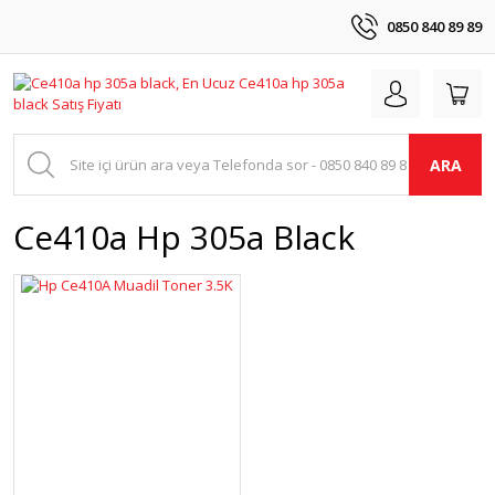
0850 840 89 89
ARA
Ce410a Hp 305a Black