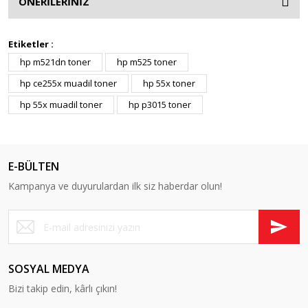
ÖNERİLERİNİZ
Etiketler :
hp m521dn toner
hp m525 toner
hp ce255x muadil toner
hp 55x toner
hp 55x muadil toner
hp p3015 toner
E-BÜLTEN
Kampanya ve duyurulardan ilk siz haberdar olun!
SOSYAL MEDYA
Bizi takip edin, kârlı çıkın!