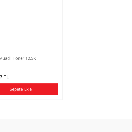
Muadil Toner 12.5K
7 TL
Sepete Ekle