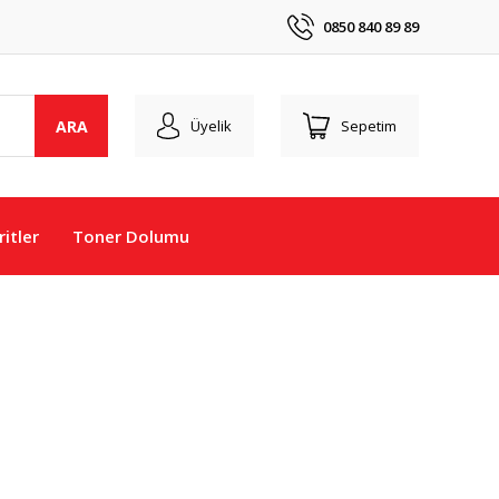
0850 840 89 89
ARA
Üyelik
Sepetim
itler
Toner Dolumu