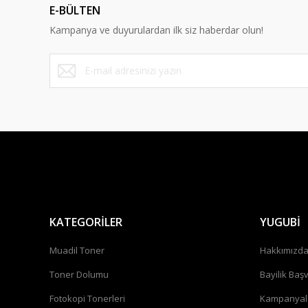
E-BÜLTEN
Kampanya ve duyurulardan ilk siz haberdar olun!
KATEGORİLER
YUGUBİ
Muadil Toner
Hakkımızd
Toner Dolumu
Bayilik Baş
Fotokopi Tonerleri
Kampanyal