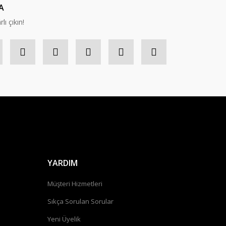
A
lı çıkın!
YARDIM
Müşteri Hizmetleri
Sıkça Sorulan Sorular
Yeni Üyelik