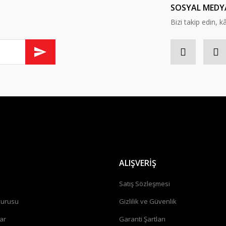
SOSYAL MEDY
Bizi takip edin, kâr
ALIŞVERİŞ
a
Satış Sözleşmesi
vurusu
Gizlilik ve Güvenlik
ar
Garanti Şartları