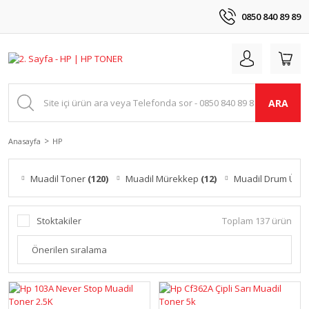
0850 840 89 89
ARA
Anasayfa
HP
Muadil Toner
(120)
Muadil Mürekkep
(12)
Muadil Drum Ünit
Stoktakiler
Toplam 137 ürün