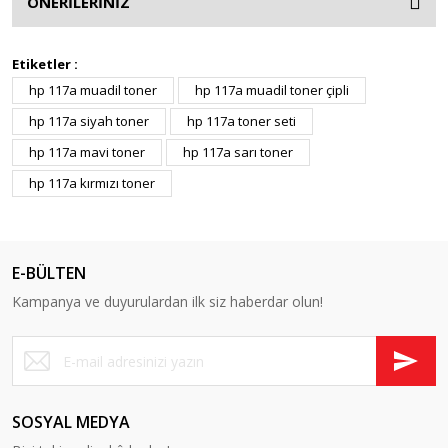
ÖNERİLERİNİZ
Etiketler :
hp 117a muadil toner
hp 117a muadil toner çipli
hp 117a siyah toner
hp 117a toner seti
hp 117a mavi toner
hp 117a sarı toner
hp 117a kırmızı toner
E-BÜLTEN
Kampanya ve duyurulardan ilk siz haberdar olun!
SOSYAL MEDYA