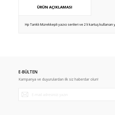
ÜRÜN AÇIKLAMASI
Hp Tanklı Mürekkepli yazıcı serileri ve 2 li kartuş kullanan 
Bu ürünün fiyat bilgisi, resim, ürün açıklamalarında ve diğ
Görüş ve önerileriniz için teşekkür ederiz.
Bu ürün hakk
Ürün resmi kalitesiz, bozuk veya görüntülenemiyor.
Ürün açıklamasında eksik bilgiler bulunuyor.
E-BÜLTEN
Ürün bilgilerinde hatalar bulunuyor.
Kampanya ve duyurulardan ilk siz haberdar olun!
Ürün fiyatı diğer sitelerden daha pahalı.
Bu ürüne benzer farklı alternatifler olmalı.