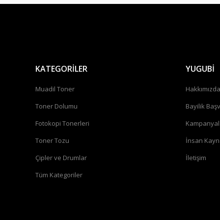
KATEGORİLER
YUGUBİ
Muadil Toner
Hakkımızd
Toner Dolumu
Bayilik Baş
Fotokopi Tonerleri
Kampanyal
Toner Tozu
İnsan Kayn
Çipler ve Drumlar
İletişim
Tüm Kategoriler