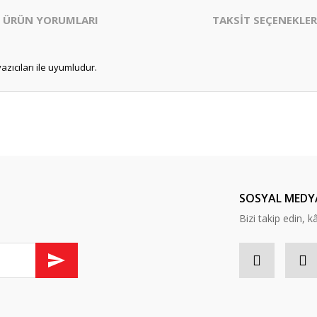
ÜRÜN YORUMLARI
TAKSİT SEÇENEKLER
yazıcıları ile uyumludur.
er konularda yetersiz gördüğünüz noktaları öneri formunu kullanarak tarafım
Bu ürüne daha önce yorum yapılmamış.
ında ilk yorumu yapın anında 5 TL. kazanın, 5 TL'nizi ilk alışverişinizde kulla
Yorum Yaz
SOSYAL MEDY
Bizi takip edin, kâr