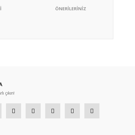
İ
ÖNERİLERİNİZ
ıza iletebilirsiniz.
nabilirsiniz.
A
lı çıkın!