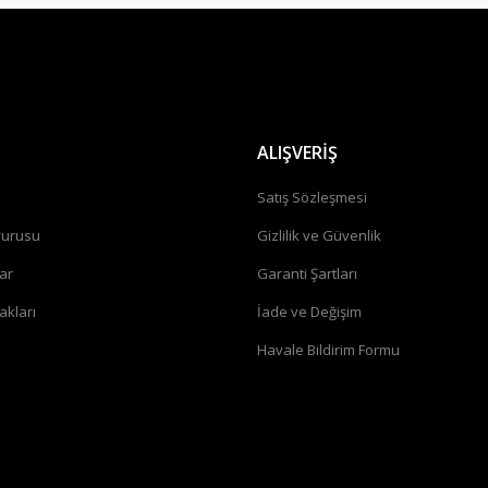
Gönder
ALIŞVERİŞ
a
Satış Sözleşmesi
vurusu
Gizlilik ve Güvenlik
ar
Garanti Şartları
akları
İade ve Değişim
Havale Bildirim Formu