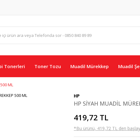
i Tonerleri
Toner Tozu
Muadil Mürekkep
Muadil Şer
500 ML
HP
HP SİYAH MUADİL MÜRE
419,72 TL
*Bu ürünü, 419,72 TL den başlayan 