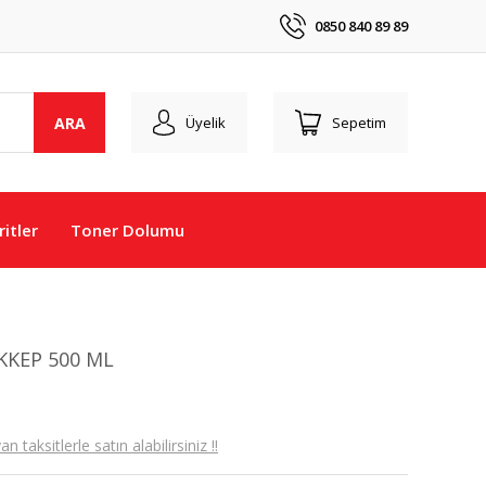
0850 840 89 89
ARA
Üyelik
Sepetim
itler
Toner Dolumu
KKEP 500 ML
taksitlerle satın alabilirsiniz !!