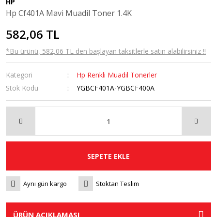
HP
Hp Cf401A Mavi Muadil Toner 1.4K
582,06 TL
*Bu ürünü, 582,06 TL den başlayan taksitlerle satın alabilirsiniz !!
Kategori
Hp Renkli Muadil Tonerler
Stok Kodu
YGBCF401A-YGBCF400A
SEPETE EKLE
Aynı gün kargo
Stoktan Teslim
ÜRÜN AÇIKLAMASI