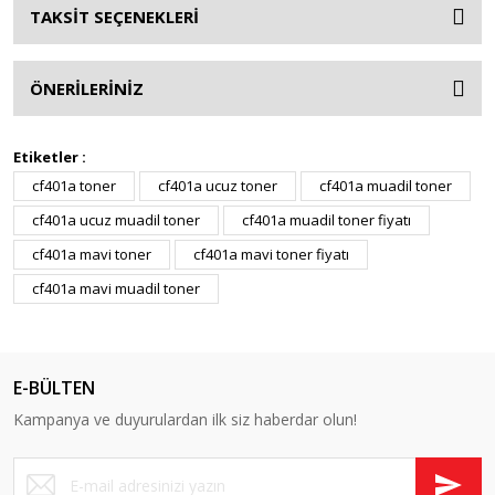
TAKSİT SEÇENEKLERİ
ÖNERİLERİNİZ
Etiketler :
cf401a toner
cf401a ucuz toner
cf401a muadil toner
cf401a ucuz muadil toner
cf401a muadil toner fiyatı
cf401a mavi toner
cf401a mavi toner fiyatı
cf401a mavi muadil toner
E-BÜLTEN
Kampanya ve duyurulardan ilk siz haberdar olun!