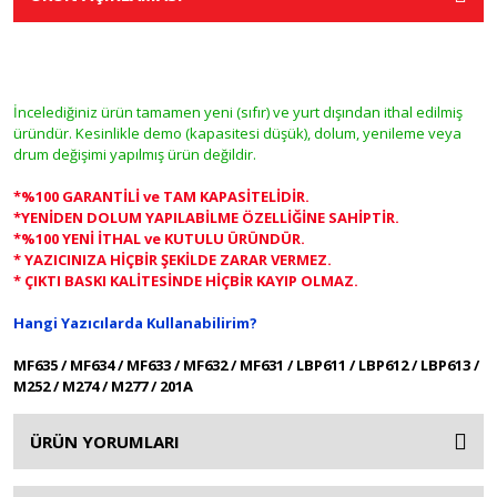
İncelediğiniz ürün tamamen yeni (sıfır) ve yurt dışından ithal edilmiş
üründür. Kesinlikle demo (kapasitesi düşük), dolum, yenileme veya
drum değişimi yapılmış ürün değildir.
*%100 GARANTİLİ ve TAM KAPASİTELİDİR.
*YENİDEN DOLUM YAPILABİLME ÖZELLİĞİNE SAHİPTİR.
*%100 YENİ İTHAL ve KUTULU ÜRÜNDÜR.
* YAZICINIZA HİÇBİR ŞEKİLDE ZARAR VERMEZ.
* ÇIKTI BASKI KALİTESİNDE HİÇBİR KAYIP OLMAZ.
Hangi Yazıcılarda Kullanabilirim?
MF635 / MF634 / MF633 / MF632 / MF631 / LBP611 / LBP612 / LBP613 /
M252 / M274 / M277 / 201A
ÜRÜN YORUMLARI