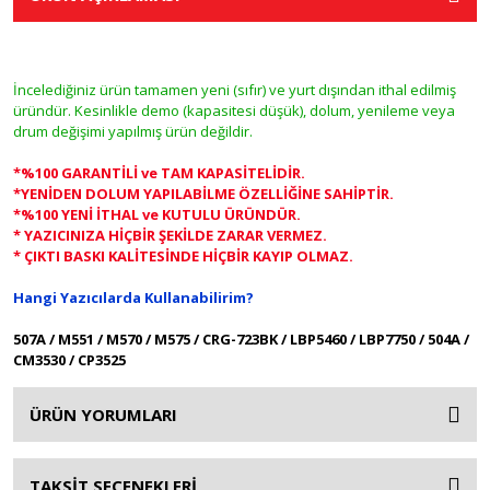
İncelediğiniz ürün tamamen yeni (sıfır) ve yurt dışından ithal edilmiş
üründür. Kesinlikle demo (kapasitesi düşük), dolum, yenileme veya
drum değişimi yapılmış ürün değildir.
*%100 GARANTİLİ ve TAM KAPASİTELİDİR.
*YENİDEN DOLUM YAPILABİLME ÖZELLİĞİNE SAHİPTİR.
*%100 YENİ İTHAL ve KUTULU ÜRÜNDÜR.
* YAZICINIZA HİÇBİR ŞEKİLDE ZARAR VERMEZ.
* ÇIKTI BASKI KALİTESİNDE HİÇBİR KAYIP OLMAZ.
Hangi Yazıcılarda Kullanabilirim?
507A / M551 / M570 / M575 / CRG-723BK / LBP5460 / LBP7750 / 504A /
CM3530 / CP3525
ÜRÜN YORUMLARI
TAKSİT SEÇENEKLERİ