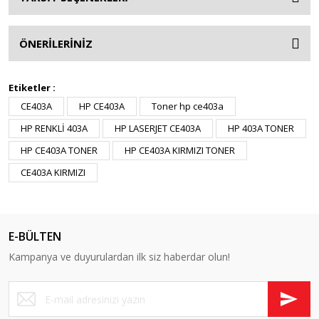
ÖNERİLERİNİZ
Etiketler :
CE403A
HP CE403A
Toner hp ce403a
HP RENKLİ 403A
HP LASERJET CE403A
HP 403A TONER
HP CE403A TONER
HP CE403A KIRMIZI TONER
CE403A KIRMIZI
E-BÜLTEN
Kampanya ve duyurulardan ilk siz haberdar olun!