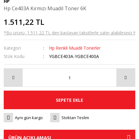
HP
Hp Ce403A Kırmızı Muadil Toner 6K
1.511,22 TL
*Bu ürünü, 1.511,22 TL den başlayan taksitlerle satın alabilirsiniz !!
Kategori
Hp Renkli Muadil Tonerler
Stok Kodu
YGBCE403A-YGBCE400A
SEPETE EKLE
Aynı gün kargo
Stoktan Teslim
ÜRÜN AÇIKLAMASI