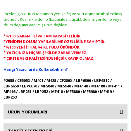
İncelediğiniz ürün tamamen yeni (sıfır) ve yurt dışından ithal edilmiş
üründür. Kesinlikle demo (kapasitesi düşük), dolum, yenileme veya
drum değişimi yapılmış ürün değildir.
*%100 GARANTİLİ ve TAM KAPASİTELİDİR.
*YENİDEN DOLUM YAPILABİLME ÖZELLİĞİNE SAHİPTİR.
*%100 YENİ İTHAL ve KUTULU ÜRÜNDÜR.
* YAZICINIZA HİÇBİR ŞEKİLDE ZARAR VERMEZ.
* ÇIKTI BASKI KALİTESİNDE HİÇBİR KAYIP OLMAZ.
Hangi Yazıcılarda Kullanabilirim?
P2055 / CE505X / M401 / M425 / CF280X / LBP6300 / LBP6310 /
LBP6650 / LBP6670 / MF5840 / MF5940 / MF6140 / MF6180 / MF411 /
MF416 / LBP251 / LBP252 / MF418 / MF5880 / MF5980 / MF419 /
LBP253
ÜRÜN YORUMLARI
TAKSİT SEÇENEKLERİ