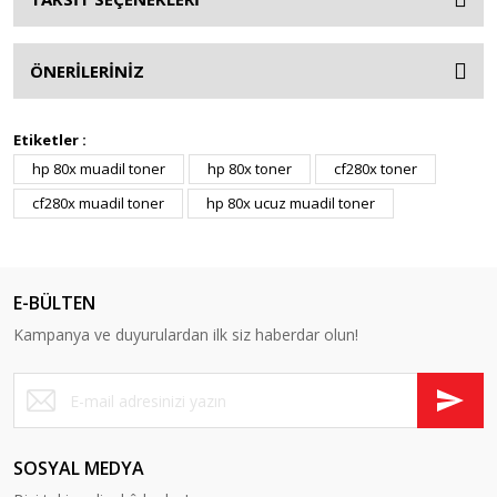
ÖNERİLERİNİZ
Etiketler :
hp 80x muadil toner
hp 80x toner
cf280x toner
cf280x muadil toner
hp 80x ucuz muadil toner
E-BÜLTEN
Kampanya ve duyurulardan ilk siz haberdar olun!
SOSYAL MEDYA