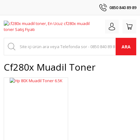
0850 840 89 89
ARA
Cf280x Muadil Toner