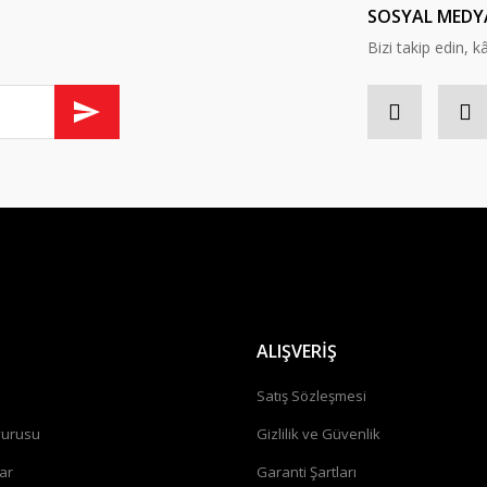
SOSYAL MEDY
Bizi takip edin, kâr
ALIŞVERİŞ
a
Satış Sözleşmesi
vurusu
Gizlilik ve Güvenlik
ar
Garanti Şartları