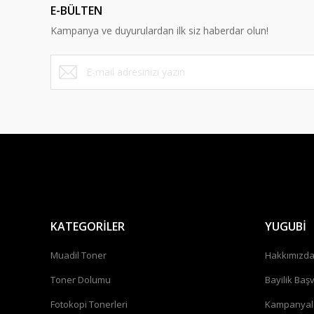
E-BÜLTEN
Kampanya ve duyurulardan ilk siz haberdar olun!
KATEGORİLER
YUGUBİ
Muadil Toner
Hakkımızd
Toner Dolumu
Bayilik Baş
Fotokopi Tonerleri
Kampanyal