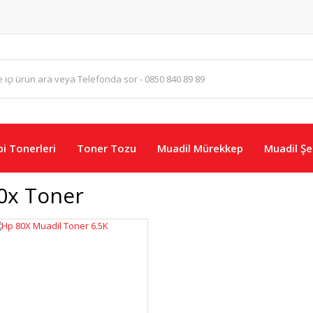
i Tonerleri
Toner Tozu
Muadil Mürekkep
Muadil Şer
0x Toner