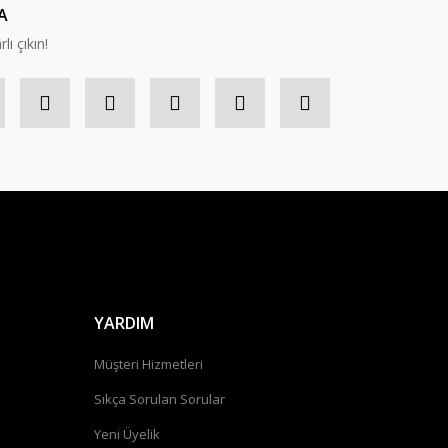
A
lı çıkın!
YARDIM
Müşteri Hizmetleri
Sıkça Sorulan Sorular
Yeni Üyelik