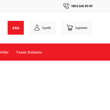
0850 840 89 89
ARA
Üyelik
Sepetim
itler
Toner Dolumu