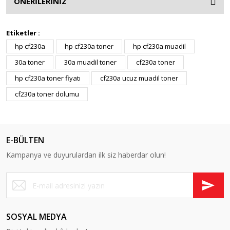
ÖNERİLERİNİZ
Etiketler :
hp cf230a
hp cf230a toner
hp cf230a muadil
30a toner
30a muadil toner
cf230a toner
hp cf230a toner fiyatı
cf230a ucuz muadil toner
cf230a toner dolumu
E-BÜLTEN
Kampanya ve duyurulardan ilk siz haberdar olun!
SOSYAL MEDYA