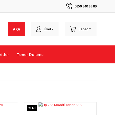
0850 840 89 89
ARA
Üyelik
Sepetim
itler
Toner Dolumu
YENİ