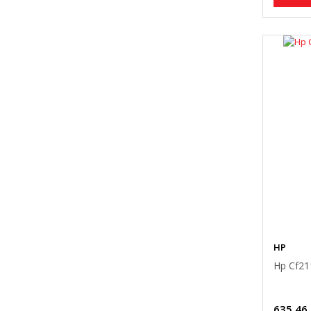
HP
Hp Cf21
635,46