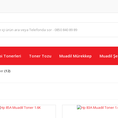
i Tonerleri
Toner Tozu
Muadil Mürekkep
Muadil Şer
ner
(12)