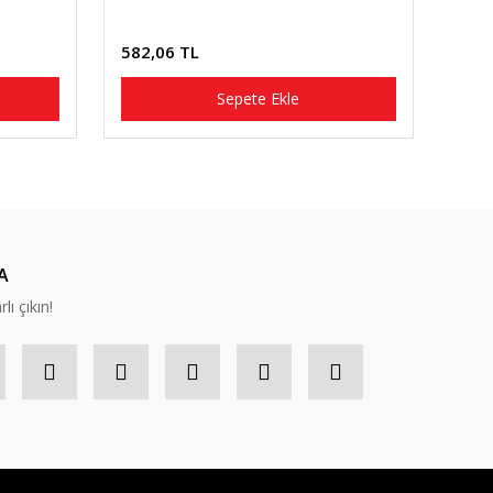
582,06 TL
Sepete Ekle
A
lı çıkın!