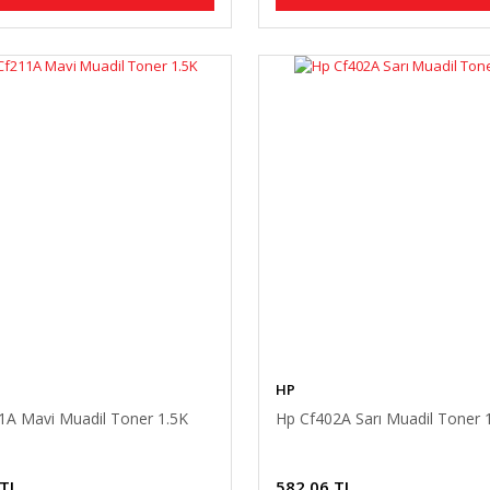
HP
1A Mavi Muadil Toner 1.5K
Hp Cf402A Sarı Muadil Toner 
 TL
582,06 TL