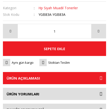
Kategori
Hp Siyah Muadil Tonerler
Stok Kodu
YGB83A-YGB83A
SEPETE EKLE
Aynı gün kargo
Stoktan Teslim
ÜRÜN AÇIKLAMASI
ÜRÜN YORUMLARI