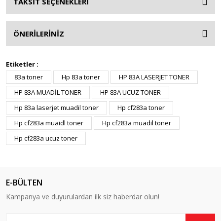
TAKSİT SEÇENEKLERİ
ÖNERİLERİNİZ
Etiketler :
83a toner
Hp 83a toner
HP 83A LASERJET TONER
HP 83A MUADİL TONER
HP 83A UCUZ TONER
Hp 83a laserjet muadil toner
Hp cf283a toner
Hp cf283a muaidl toner
Hp cf283a muadil toner
Hp cf283a ucuz toner
E-BÜLTEN
Kampanya ve duyurulardan ilk siz haberdar olun!