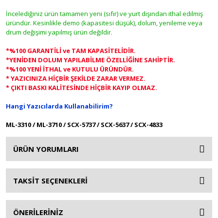
İncelediğiniz ürün tamamen yeni (sıfır) ve yurt dışından ithal edilmiş
üründür. Kesinlikle demo (kapasitesi düşük), dolum, yenileme veya
drum değişimi yapılmış ürün değildir.
*%100 GARANTİLİ ve TAM KAPASİTELİDİR.
*YENİDEN DOLUM YAPILABİLME ÖZELLİĞİNE SAHİPTİR.
*%100 YENİ İTHAL ve KUTULU ÜRÜNDÜR.
* YAZICINIZA HİÇBİR ŞEKİLDE ZARAR VERMEZ.
* ÇIKTI BASKI KALİTESİNDE HİÇBİR KAYIP OLMAZ.
Hangi Yazıcılarda Kullanabilirim?
ML-3310 / ML-3710 / SCX-5737 / SCX-5637 / SCX-4833
ÜRÜN YORUMLARI
TAKSİT SEÇENEKLERİ
ÖNERİLERİNİZ