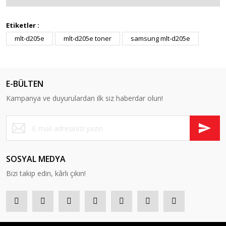
Etiketler :
mlt-d205e
mlt-d205e toner
samsung mlt-d205e
E-BÜLTEN
Kampanya ve duyurulardan ilk siz haberdar olun!
SOSYAL MEDYA
Bizi takip edin, kârlı çıkın!