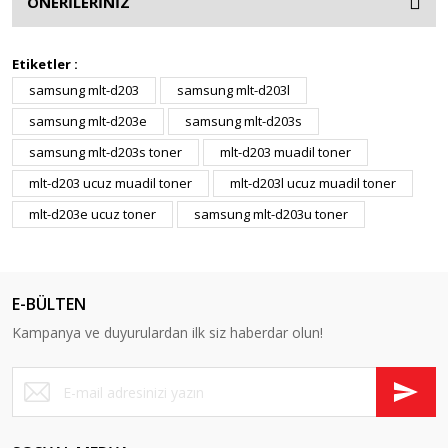
ÖNERİLERİNİZ
Etiketler :
samsung mlt-d203
samsung mlt-d203l
samsung mlt-d203e
samsung mlt-d203s
samsung mlt-d203s toner
mlt-d203 muadil toner
mlt-d203 ucuz muadil toner
mlt-d203l ucuz muadil toner
mlt-d203e ucuz toner
samsung mlt-d203u toner
E-BÜLTEN
Kampanya ve duyurulardan ilk siz haberdar olun!