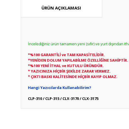
ÜRÜN AÇIKLAMASI
İncelediğiniz ürün tamamen yeni (sıfır) ve yurt dışından it
*%100 GARANTİLİ ve TAM KAPASİTELİDİR.
*YENİDEN DOLUM YAPILABİLME ÖZELLİĞİNE SAHİPTİR.
*%100 YENİ İTHAL ve KUTULU ÜRÜNDÜR.
* YAZICINIZA HİÇBİR ŞEKİLDE ZARAR VERMEZ.
* ÇIKTI BASKI KALİTESİNDE HİÇBİR KAYIP OLMAZ.
Hangi Yazıcılarda Kullanabilirim?
CLP-310 / CLP-315 / CLX-3170 / CLX-3175
Bu ürünün fiyat bilgisi, resim, ürün açıklamalarında ve diğ
Görüş ve önerileriniz için teşekkür ederiz.