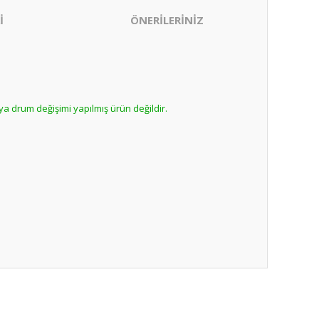
İ
ÖNERİLERİNİZ
ya drum değişimi yapılmış ürün değildir.
ıza iletebilirsiniz.