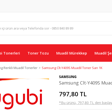
i Tonerleri
Toner Tozu
Muadil Mürekkep
Muadil Şer
 Renkli Muadil Tonerler
Samsung Clt-Y409S Muadil Toner Sarı 1K
SAMSUNG
Samsung Clt-Y409S Muadi
797,80 TL
*Bu ürünü, 797,80 TL den başlayan 