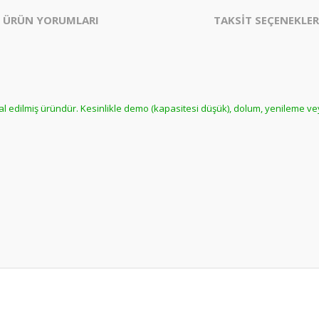
ÜRÜN YORUMLARI
TAKSİT SEÇENEKLER
hal edilmiş üründür. Kesinlikle demo (kapasitesi düşük), dolum, yenileme ve
er konularda yetersiz gördüğünüz noktaları öneri formunu kullanarak tarafım
Bu ürüne daha önce yorum yapılmamış.