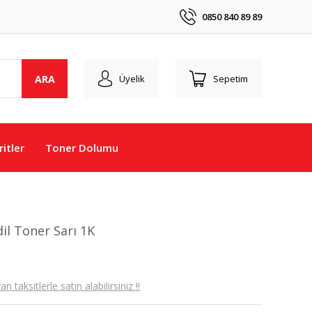
0850 840 89 89
ARA
Üyelik
Sepetim
itler
Toner Dolumu
l Toner Sarı 1K
taksitlerle satın alabilirsiniz !!