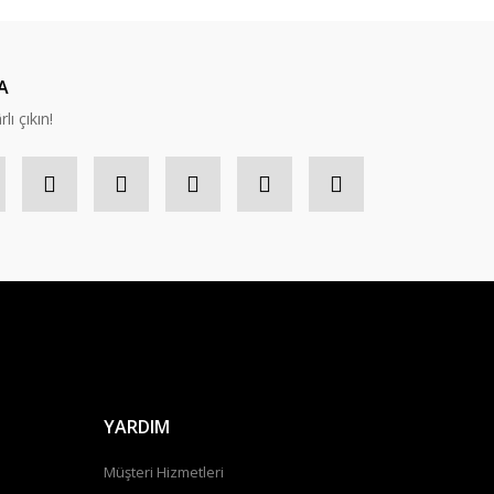
nabilirsiniz.
A
lı çıkın!
YARDIM
Müşteri Hizmetleri