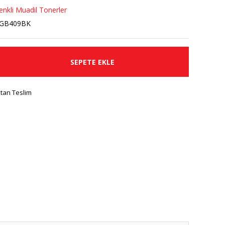
nkli Muadil Tonerler
YGB409BK
SEPETE EKLE
tan Teslim