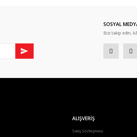
ında ilk yorumu yapın anında 5 TL. kazanın, 5 TL'nizi ilk alışverişinizde kulla
Yorum Yaz
SOSYAL MEDY
Bizi takip edin, kâr
Gönder
ALIŞVERİŞ
a
Satış Sözleşmesi