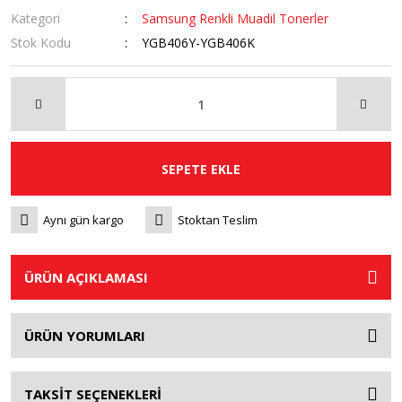
Kategori
Samsung Renkli Muadil Tonerler
Stok Kodu
YGB406Y-YGB406K
SEPETE EKLE
Aynı gün kargo
Stoktan Teslim
ÜRÜN AÇIKLAMASI
ÜRÜN YORUMLARI
TAKSİT SEÇENEKLERİ