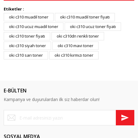
Etiketler :
oki c310 muadil toner
oki c310 muadil toner fiyatı
oki c310 ucuz muadil toner
oki c310 ucuz toner fiyatı
oki c310 toner fiyatı
oki c310dn renkli toner
oki c310 siyah toner
oki c310 mavi toner
oki c310 sarı toner
oki c310 kırmızı toner
E-BÜLTEN
Kampanya ve duyurulardan ilk siz haberdar olun!
SOSYAL MEDYA