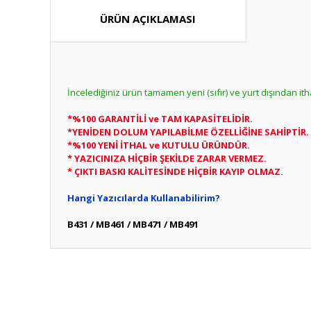
ÜRÜN AÇIKLAMASI
İncelediğiniz ürün tamamen yeni (sıfır) ve yurt dışından it
*%100 GARANTİLİ ve TAM KAPASİTELİDİR.
*YENİDEN DOLUM YAPILABİLME ÖZELLİĞİNE SAHİPTİR.
*%100 YENİ İTHAL ve KUTULU ÜRÜNDÜR.
* YAZICINIZA HİÇBİR ŞEKİLDE ZARAR VERMEZ.
* ÇIKTI BASKI KALİTESİNDE HİÇBİR KAYIP OLMAZ.
Hangi Yazıcılarda Kullanabilirim?
B431 / MB461 / MB471 / MB491
Bu ürünün fiyat bilgisi, resim, ürün açıklamalarında ve diğ
Görüş ve önerileriniz için teşekkür ederiz.
Bu ürün hakk