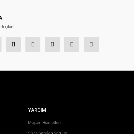
A
lı çıkın!
YARDIM
Müşteri Hizmetleri
Sıkça Sorulan Sorular