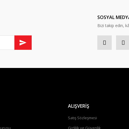
Yorum Yaz
SOSYAL MEDY
Bizi takip edin, kâr
Gönder
ALIŞVERİŞ
a
Satış Sözleşmesi
vurusu
Gizlilik ve Güvenlik