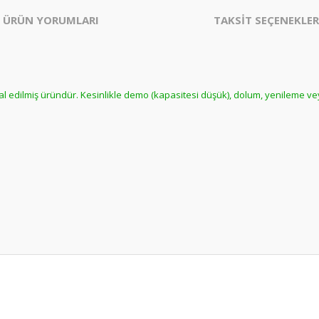
ÜRÜN YORUMLARI
TAKSİT SEÇENEKLER
hal edilmiş üründür. Kesinlikle demo (kapasitesi düşük), dolum, yenileme ve
er konularda yetersiz gördüğünüz noktaları öneri formunu kullanarak tarafım
Bu ürüne daha önce yorum yapılmamış.
ında ilk yorumu yapın anında 5 TL. kazanın, 5 TL'nizi ilk alışverişinizde kulla