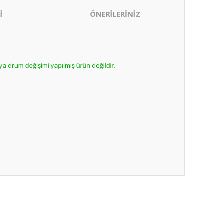
İ
ÖNERİLERİNİZ
ya drum değişimi yapılmış ürün değildir.
ıza iletebilirsiniz.
nabilirsiniz.