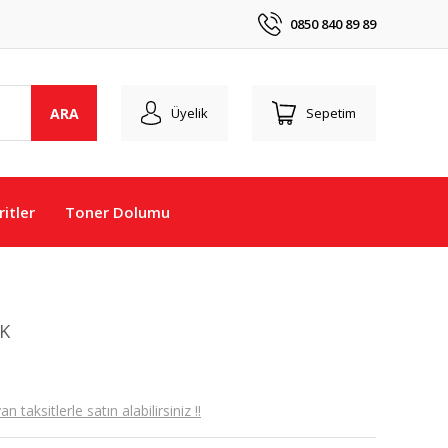
0850 840 89 89
ARA
Üyelik
Sepetim
itler
Toner Dolumu
4K
taksitlerle satın alabilirsiniz !!