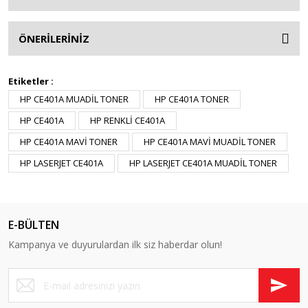
ÖNERİLERİNİZ
Etiketler :
HP CE401A MUADİL TONER
HP CE401A TONER
HP CE401A
HP RENKLİ CE401A
HP CE401A MAVİ TONER
HP CE401A MAVİ MUADİL TONER
HP LASERJET CE401A
HP LASERJET CE401A MUADİL TONER
E-BÜLTEN
Kampanya ve duyurulardan ilk siz haberdar olun!