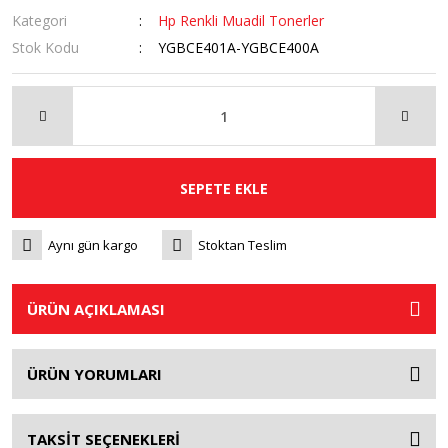
Kategori
Hp Renkli Muadil Tonerler
Stok Kodu
YGBCE401A-YGBCE400A
SEPETE EKLE
Aynı gün kargo
Stoktan Teslim
ÜRÜN AÇIKLAMASI
ÜRÜN YORUMLARI
TAKSİT SEÇENEKLERİ