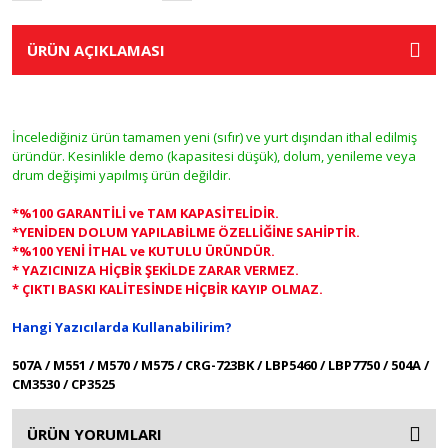
ÜRÜN AÇIKLAMASI
İncelediğiniz ürün tamamen yeni (sıfır) ve yurt dışından ithal edilmiş
üründür. Kesinlikle demo (kapasitesi düşük), dolum, yenileme veya
drum değişimi yapılmış ürün değildir.
*%100 GARANTİLİ ve TAM KAPASİTELİDİR.
*YENİDEN DOLUM YAPILABİLME ÖZELLİĞİNE SAHİPTİR.
*%100 YENİ İTHAL ve KUTULU ÜRÜNDÜR.
* YAZICINIZA HİÇBİR ŞEKİLDE ZARAR VERMEZ.
* ÇIKTI BASKI KALİTESİNDE HİÇBİR KAYIP OLMAZ.
Hangi Yazıcılarda Kullanabilirim?
507A / M551 / M570 / M575 / CRG-723BK / LBP5460 / LBP7750 / 504A /
CM3530 / CP3525
ÜRÜN YORUMLARI