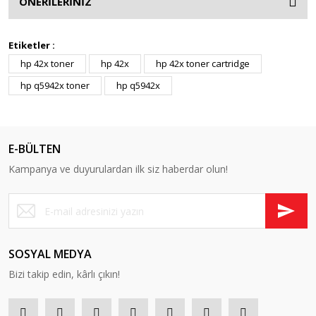
ÖNERİLERİNİZ
Etiketler :
hp 42x toner
hp 42x
hp 42x toner cartridge
hp q5942x toner
hp q5942x
E-BÜLTEN
Kampanya ve duyurulardan ilk siz haberdar olun!
SOSYAL MEDYA
Bizi takip edin, kârlı çıkın!