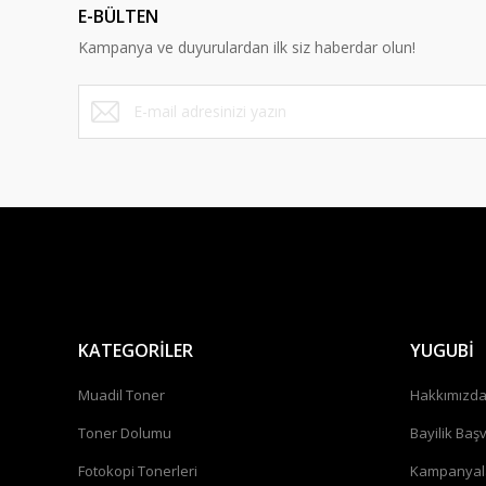
E-BÜLTEN
Kampanya ve duyurulardan ilk siz haberdar olun!
KATEGORİLER
YUGUBİ
Muadil Toner
Hakkımızd
Toner Dolumu
Bayilik Baş
Fotokopi Tonerleri
Kampanyal