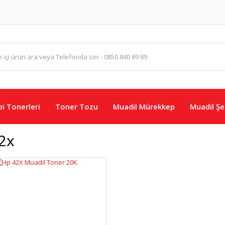
i Tonerleri
Toner Tozu
Muadil Mürekkep
Muadil Şer
2x