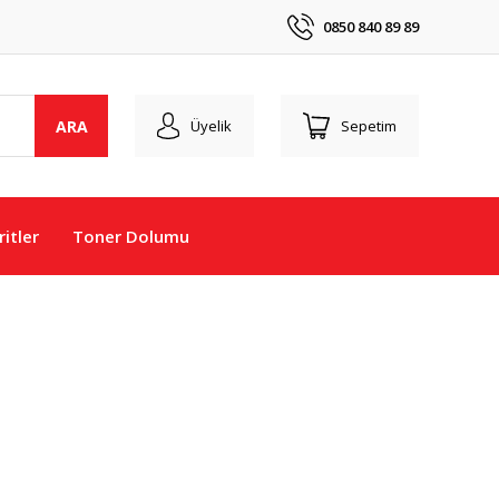
0850 840 89 89
ARA
Üyelik
Sepetim
itler
Toner Dolumu