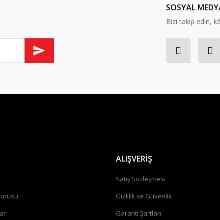
SOSYAL MEDY
Bizi takip edin, kâr
ALIŞVERİŞ
a
Satış Sözleşmesi
vurusu
Gizlilik ve Güvenlik
ar
Garanti Şartları