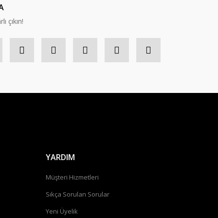
A
lı çıkın!
YARDIM
Müşteri Hizmetleri
Sıkça Sorulan Sorular
Yeni Üyelik