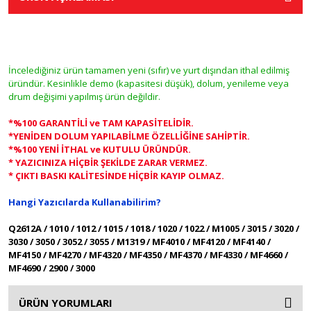
İncelediğiniz ürün tamamen yeni (sıfır) ve yurt dışından ithal edilmiş
üründür. Kesinlikle demo (kapasitesi düşük), dolum, yenileme veya
drum değişimi yapılmış ürün değildir.
*%100 GARANTİLİ ve TAM KAPASİTELİDİR.
*YENİDEN DOLUM YAPILABİLME ÖZELLİĞİNE SAHİPTİR.
*%100 YENİ İTHAL ve KUTULU ÜRÜNDÜR.
* YAZICINIZA HİÇBİR ŞEKİLDE ZARAR VERMEZ.
* ÇIKTI BASKI KALİTESİNDE HİÇBİR KAYIP OLMAZ.
Hangi Yazıcılarda Kullanabilirim?
Q2612A / 1010 / 1012 / 1015 / 1018 / 1020 / 1022 / M1005 / 3015 / 3020 /
3030 / 3050 / 3052 / 3055 / M1319 / MF4010 / MF4120 / MF4140 /
MF4150 / MF4270 / MF4320 / MF4350 / MF4370 / MF4330 / MF4660 /
MF4690 / 2900 / 3000
ÜRÜN YORUMLARI