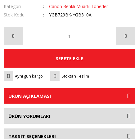
Kategori
Canon Renkli Muadil Tonerler
Stok Kodu
YGB729BK-YGB310A
SEPETE EKLE
Aynı gün kargo
Stoktan Teslim
ÜRÜN AÇIKLAMASI
ÜRÜN YORUMLARI
TAKSİT SEÇENEKLERİ