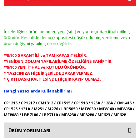
İncelediğiniz ürün tamamen yeni (sıfır) ve yurt dışından ithal edilmiş
üründür. Kesinlikle demo (kapasitesi düşük), dolum, yenileme veya
drum değişimi yapılmış ürün değildir.
*%100 GARANTİLİ ve TAM KAPASİTELİDİR.
*YENİDEN DOLUM YAPILABİLME ÖZELLİĞİNE SAHİPTİR.
*%100 YENİ İTHAL ve KUTULU ÜRÜNDÜR.
* YAZICINIZA HİÇBİR ŞEKİLDE ZARAR VERMEZ.
* ÇIKTI BASKI KALİTESİNDE HİÇBİR KAYIP OLMAZ.
Hangi Yazıcılarda Kullanabilirim?
CP1215 / CP1217 / CM1312 / CP1515 / CP1518 / 125A / 128A / CM1415 /
CP1525 / 131A / M251 / M276 / LBP5050 / MF8030 / MF8040 / MF8050 /
MF8080 / LBP7100 / LBP7110 / MF8230 / MF8280 / MF623 / MF628
ÜRÜN YORUMLARI