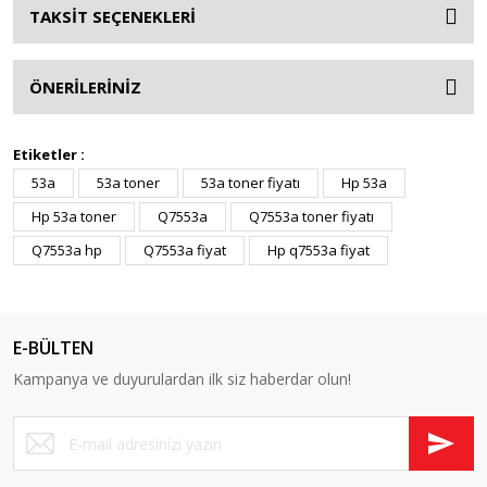
TAKSİT SEÇENEKLERİ
ÖNERİLERİNİZ
Etiketler :
53a
53a toner
53a toner fiyatı
Hp 53a
Hp 53a toner
Q7553a
Q7553a toner fiyatı
Q7553a hp
Q7553a fiyat
Hp q7553a fiyat
E-BÜLTEN
Kampanya ve duyurulardan ilk siz haberdar olun!