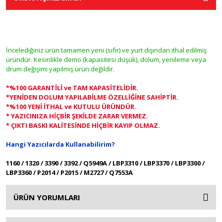
İncelediğiniz ürün tamamen yeni (sıfır) ve yurt dışından ithal edilmiş
üründür. Kesinlikle demo (kapasitesi düşük), dolum, yenileme veya
drum değişimi yapılmış ürün değildir.
*%100 GARANTİLİ ve TAM KAPASİTELİDİR.
*YENİDEN DOLUM YAPILABİLME ÖZELLİĞİNE SAHİPTİR.
*%100 YENİ İTHAL ve KUTULU ÜRÜNDÜR.
* YAZICINIZA HİÇBİR ŞEKİLDE ZARAR VERMEZ.
* ÇIKTI BASKI KALİTESİNDE HİÇBİR KAYIP OLMAZ.
Hangi Yazıcılarda Kullanabilirim?
1160 / 1320 / 3390 / 3392 / Q5949A / LBP3310 / LBP3370 / LBP3300 /
LBP3360 / P2014 / P2015 / M2727 / Q7553A
ÜRÜN YORUMLARI