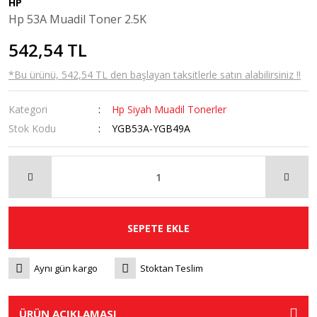
HP
Hp 53A Muadil Toner 2.5K
542,54 TL
*Bu ürünü, 542,54 TL den başlayan taksitlerle satın alabilirsiniz !!
Kategori
Hp Siyah Muadil Tonerler
Stok Kodu
YGB53A-YGB49A
SEPETE EKLE
Aynı gün kargo
Stoktan Teslim
ÜRÜN AÇIKLAMASI