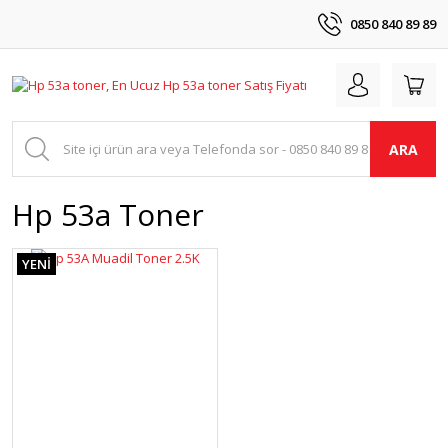
0850 840 89 89
ARA
Hp 53a Toner
YENİ