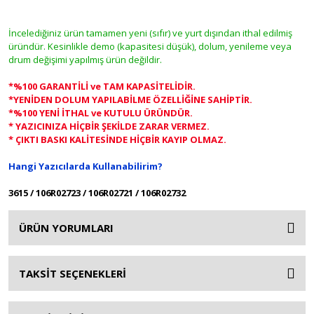
İncelediğiniz ürün tamamen yeni (sıfır) ve yurt dışından ithal edilmiş
üründür. Kesinlikle demo (kapasitesi düşük), dolum, yenileme veya
drum değişimi yapılmış ürün değildir.
*%100 GARANTİLİ ve TAM KAPASİTELİDİR.
*YENİDEN DOLUM YAPILABİLME ÖZELLİĞİNE SAHİPTİR.
*%100 YENİ İTHAL ve KUTULU ÜRÜNDÜR.
* YAZICINIZA HİÇBİR ŞEKİLDE ZARAR VERMEZ.
* ÇIKTI BASKI KALİTESİNDE HİÇBİR KAYIP OLMAZ.
Hangi Yazıcılarda Kullanabilirim?
3615 / 106R02723 / 106R02721 / 106R02732
ÜRÜN YORUMLARI
TAKSİT SEÇENEKLERİ