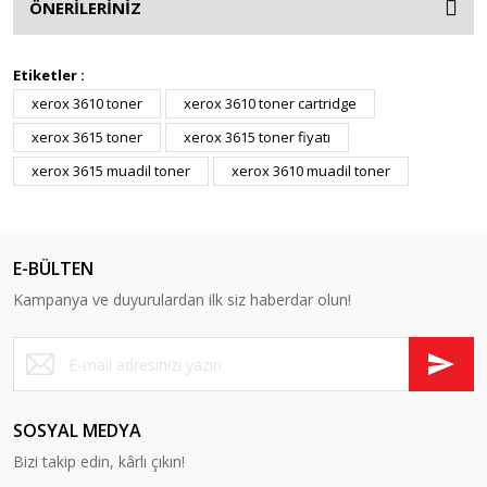
ÖNERİLERİNİZ
Etiketler :
xerox 3610 toner
xerox 3610 toner cartridge
xerox 3615 toner
xerox 3615 toner fiyatı
xerox 3615 muadil toner
xerox 3610 muadil toner
E-BÜLTEN
Kampanya ve duyurulardan ilk siz haberdar olun!
SOSYAL MEDYA
Bizi takip edin, kârlı çıkın!