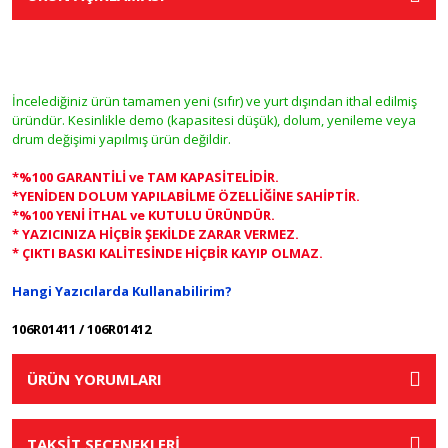
İncelediğiniz ürün tamamen yeni (sıfır) ve yurt dışından ithal edilmiş
üründür. Kesinlikle demo (kapasitesi düşük), dolum, yenileme veya
drum değişimi yapılmış ürün değildir.
*%100 GARANTİLİ ve TAM KAPASİTELİDİR.
*YENİDEN DOLUM YAPILABİLME ÖZELLİĞİNE SAHİPTİR.
*%100 YENİ İTHAL ve KUTULU ÜRÜNDÜR.
* YAZICINIZA HİÇBİR ŞEKİLDE ZARAR VERMEZ.
* ÇIKTI BASKI KALİTESİNDE HİÇBİR KAYIP OLMAZ.
Hangi Yazıcılarda Kullanabilirim?
106R01411 / 106R01412
ÜRÜN YORUMLARI
TAKSİT SEÇENEKLERİ