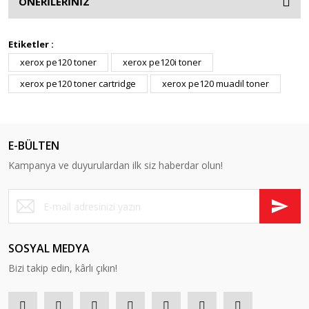
ÖNERİLERİNİZ
Etiketler :
xerox pe120 toner
xerox pe120i toner
xerox pe120 toner cartridge
xerox pe120 muadil toner
E-BÜLTEN
Kampanya ve duyurulardan ilk siz haberdar olun!
SOSYAL MEDYA
Bizi takip edin, kârlı çıkın!