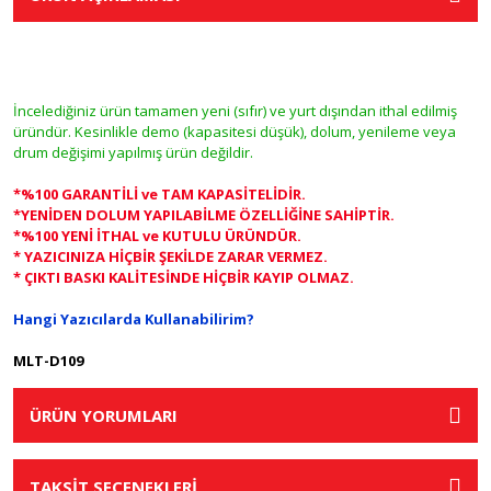
İncelediğiniz ürün tamamen yeni (sıfır) ve yurt dışından ithal edilmiş
üründür. Kesinlikle demo (kapasitesi düşük), dolum, yenileme veya
drum değişimi yapılmış ürün değildir.
*%100 GARANTİLİ ve TAM KAPASİTELİDİR.
*YENİDEN DOLUM YAPILABİLME ÖZELLİĞİNE SAHİPTİR.
*%100 YENİ İTHAL ve KUTULU ÜRÜNDÜR.
* YAZICINIZA HİÇBİR ŞEKİLDE ZARAR VERMEZ.
* ÇIKTI BASKI KALİTESİNDE HİÇBİR KAYIP OLMAZ.
Hangi Yazıcılarda Kullanabilirim?
MLT-D109
ÜRÜN YORUMLARI
TAKSİT SEÇENEKLERİ