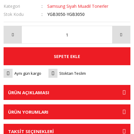
Kategori
Samsung Siyah Muadil Tonerler
Stok Kodu
YGB3050-YGB3050
SEPETE EKLE
Aynı gün kargo
Stoktan Teslim
ÜRÜN AÇIKLAMASI
ÜRÜN YORUMLARI
TAKSİT SEÇENEKLERİ