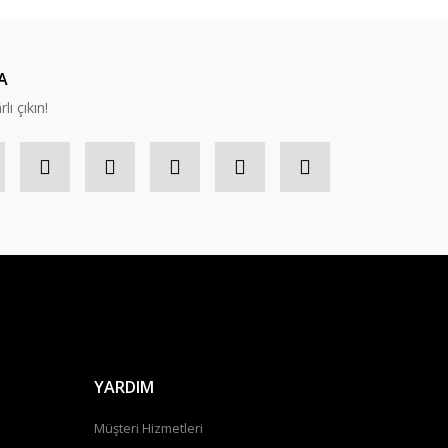
nabilirsiniz.
A
lı çıkın!
YARDIM
Müşteri Hizmetleri