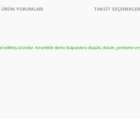
ÜRÜN YORUMLARI
TAKSİT SEÇENEKLER
hal edilmiş üründür. Kesinlikle demo (kapasitesi düşük), dolum, yenileme ve
er konularda yetersiz gördüğünüz noktaları öneri formunu kullanarak tarafım
Bu ürüne daha önce yorum yapılmamış.