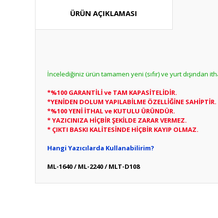
ÜRÜN AÇIKLAMASI
İncelediğiniz ürün tamamen yeni (sıfır) ve yurt dışından it
*%100 GARANTİLİ ve TAM KAPASİTELİDİR.
*YENİDEN DOLUM YAPILABİLME ÖZELLİĞİNE SAHİPTİR.
*%100 YENİ İTHAL ve KUTULU ÜRÜNDÜR.
* YAZICINIZA HİÇBİR ŞEKİLDE ZARAR VERMEZ.
* ÇIKTI BASKI KALİTESİNDE HİÇBİR KAYIP OLMAZ.
Hangi Yazıcılarda Kullanabilirim?
ML-1640 / ML-2240 / MLT-D108
Bu ürünün fiyat bilgisi, resim, ürün açıklamalarında ve diğ
Görüş ve önerileriniz için teşekkür ederiz.