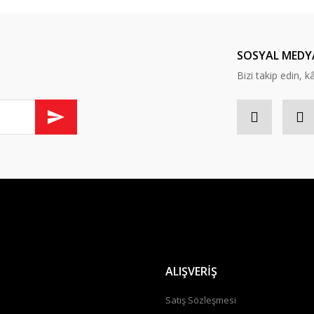
ında ilk yorumu yapın anında 5 TL. kazanın, 5 TL'nizi ilk alışverişinizde kulla
Yorum Yaz
SOSYAL MEDY
Bizi takip edin, kâr
Gönder
ALIŞVERİŞ
a
Satış Sözleşmesi