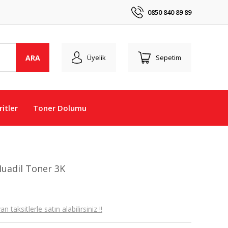
0850 840 89 89
ARA
Üyelik
Sepetim
itler
Toner Dolumu
uadil Toner 3K
taksitlerle satın alabilirsiniz !!