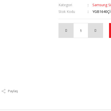
Kategori
Samsung Si
Stok Kodu
YGB1640Çİ
Paylaş