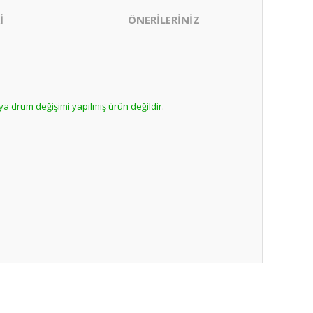
İ
ÖNERİLERİNİZ
ya drum değişimi yapılmış ürün değildir.
ıza iletebilirsiniz.