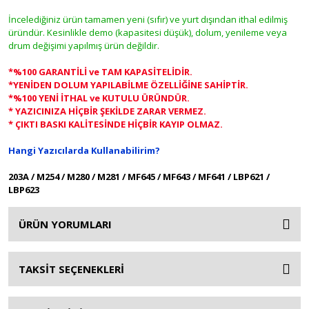
İncelediğiniz ürün tamamen yeni (sıfır) ve yurt dışından ithal edilmiş
üründür. Kesinlikle demo (kapasitesi düşük), dolum, yenileme veya
drum değişimi yapılmış ürün değildir.
*%100 GARANTİLİ ve TAM KAPASİTELİDİR.
*YENİDEN DOLUM YAPILABİLME ÖZELLİĞİNE SAHİPTİR.
*%100 YENİ İTHAL ve KUTULU ÜRÜNDÜR.
* YAZICINIZA HİÇBİR ŞEKİLDE ZARAR VERMEZ.
* ÇIKTI BASKI KALİTESİNDE HİÇBİR KAYIP OLMAZ.
Hangi Yazıcılarda Kullanabilirim?
203A / M254 / M280 / M281 / MF645 / MF643 / MF641 / LBP621 /
LBP623
ÜRÜN YORUMLARI
TAKSİT SEÇENEKLERİ