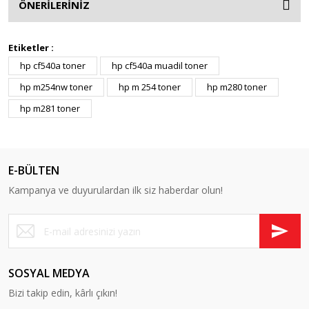
ÖNERİLERİNİZ
Etiketler :
hp cf540a toner
hp cf540a muadil toner
hp m254nw toner
hp m 254 toner
hp m280 toner
hp m281 toner
E-BÜLTEN
Kampanya ve duyurulardan ilk siz haberdar olun!
SOSYAL MEDYA
Bizi takip edin, kârlı çıkın!