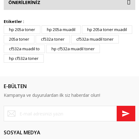
ÖNERİLERİNİZ
Etiketler :
hp 205a toner
hp 205a muadil
hp 205a toner muadil
205a toner
cf532a toner
cf532a muadil toner
cf532a muadil to
hp cf532a muadil toner
hp cf532a toner
E-BÜLTEN
Kampanya ve duyurulardan ilk siz haberdar olun!
SOSYAL MEDYA