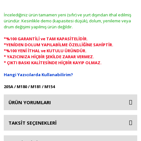
İncelediğiniz ürün tamamen yeni (sıfır) ve yurt dışından ithal edilmiş
üründür. Kesinlikle demo (kapasitesi düşük), dolum, yenileme veya
drum değişimi yapılmış ürün değildir.
*%100 GARANTİLİ ve TAM KAPASİTELİDİR.
*YENİDEN DOLUM YAPILABİLME ÖZELLİĞİNE SAHİPTİR.
*%100 YENİ İTHAL ve KUTULU ÜRÜNDÜR.
* YAZICINIZA HİÇBİR ŞEKİLDE ZARAR VERMEZ.
* ÇIKTI BASKI KALİTESİNDE HİÇBİR KAYIP OLMAZ.
Hangi Yazıcılarda Kullanabilirim?
205A / M180 / M181 / M154
ÜRÜN YORUMLARI
TAKSİT SEÇENEKLERİ