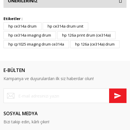
ÖNERİLERİNİZ
Etiketler :
hp ce314a drum
hp ce314a drum unit
hp ce314a imaging drum
hp 126a print drum (ce314a)
hp cp1025 imaging drum ce314a
hp 126a (ce314a) drum
E-BÜLTEN
Kampanya ve duyurulardan ilk siz haberdar olun!
SOSYAL MEDYA
Bizi takip edin, kârlı çıkın!