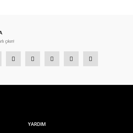
nabilirsiniz.
A
lı çıkın!
YARDIM