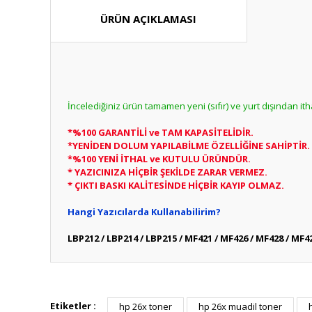
ÜRÜN AÇIKLAMASI
İncelediğiniz ürün tamamen yeni (sıfır) ve yurt dışından it
*%100 GARANTİLİ ve TAM KAPASİTELİDİR.
*YENİDEN DOLUM YAPILABİLME ÖZELLİĞİNE SAHİPTİR.
*%100 YENİ İTHAL ve KUTULU ÜRÜNDÜR.
* YAZICINIZA HİÇBİR ŞEKİLDE ZARAR VERMEZ.
* ÇIKTI BASKI KALİTESİNDE HİÇBİR KAYIP OLMAZ.
Hangi Yazıcılarda Kullanabilirim?
LBP212 / LBP214 / LBP215 / MF421 / MF426 / MF428 / MF4
Bu ürünün fiyat bilgisi, resim, ürün açıklamalarında ve diğ
Görüş ve önerileriniz için teşekkür ederiz.
Etiketler :
hp 26x toner
hp 26x muadil toner