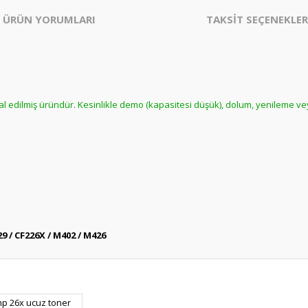
ÜRÜN YORUMLARI
TAKSİT SEÇENEKLER
hal edilmiş üründür. Kesinlikle demo (kapasitesi düşük), dolum, yenileme ve
29 / CF226X / M402 / M426
er konularda yetersiz gördüğünüz noktaları öneri formunu kullanarak tarafım
hp 26x ucuz toner
Bu ürüne daha önce yorum yapılmamış.