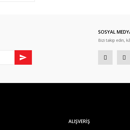
ında ilk yorumu yapın anında 5 TL. kazanın, 5 TL'nizi ilk alışverişinizde kulla
Yorum Yaz
SOSYAL MEDY
Bizi takip edin, kâr
Gönder
ALIŞVERİŞ