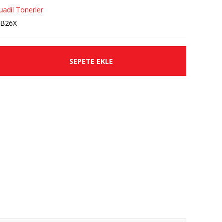
adil Tonerler
GB26X
SEPETE EKLE