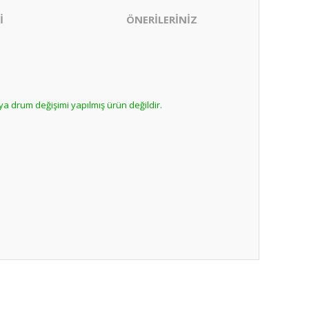
İ
ÖNERİLERİNİZ
ya drum değişimi yapılmış ürün değildir.
ıza iletebilirsiniz.