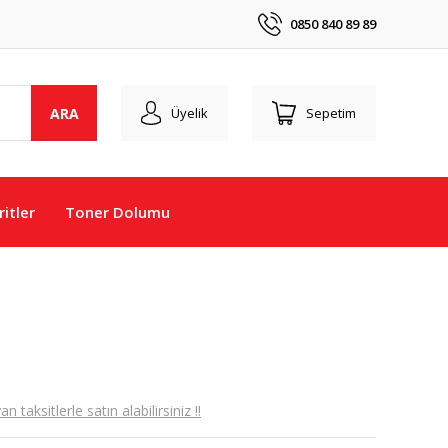
0850 840 89 89
ARA
Üyelik
Sepetim
itler
Toner Dolumu
taksitlerle satın alabilirsiniz !!