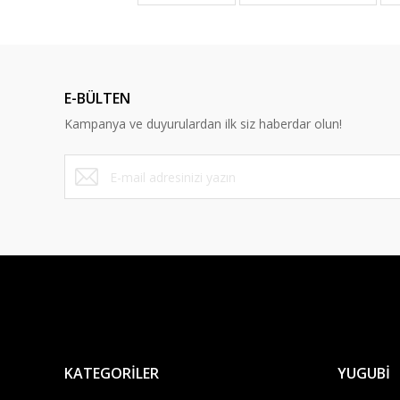
Bu ürün hakk
Ürün resmi kalitesiz, bozuk veya görüntülenemiyor.
Ürün açıklamasında eksik bilgiler bulunuyor.
Ürün bilgilerinde hatalar bulunuyor.
E-BÜLTEN
Ürün fiyatı diğer sitelerden daha pahalı.
Kampanya ve duyurulardan ilk siz haberdar olun!
Bu ürüne benzer farklı alternatifler olmalı.
KATEGORİLER
YUGUBİ