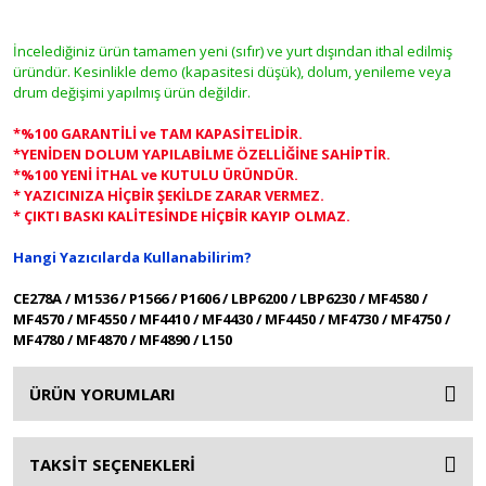
İncelediğiniz ürün tamamen yeni (sıfır) ve yurt dışından ithal edilmiş
üründür. Kesinlikle demo (kapasitesi düşük), dolum, yenileme veya
drum değişimi yapılmış ürün değildir.
*%100 GARANTİLİ ve TAM KAPASİTELİDİR.
*YENİDEN DOLUM YAPILABİLME ÖZELLİĞİNE SAHİPTİR.
*%100 YENİ İTHAL ve KUTULU ÜRÜNDÜR.
* YAZICINIZA HİÇBİR ŞEKİLDE ZARAR VERMEZ.
* ÇIKTI BASKI KALİTESİNDE HİÇBİR KAYIP OLMAZ.
Hangi Yazıcılarda Kullanabilirim?
CE278A / M1536 / P1566 / P1606 / LBP6200 / LBP6230 / MF4580 /
MF4570 / MF4550 / MF4410 / MF4430 / MF4450 / MF4730 / MF4750 /
MF4780 / MF4870 / MF4890 / L150
ÜRÜN YORUMLARI
TAKSİT SEÇENEKLERİ