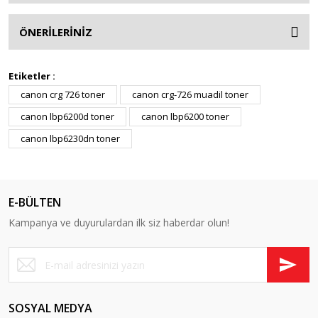
ÖNERİLERİNİZ
Etiketler :
canon crg 726 toner
canon crg-726 muadil toner
canon lbp6200d toner
canon lbp6200 toner
canon lbp6230dn toner
E-BÜLTEN
Kampanya ve duyurulardan ilk siz haberdar olun!
SOSYAL MEDYA