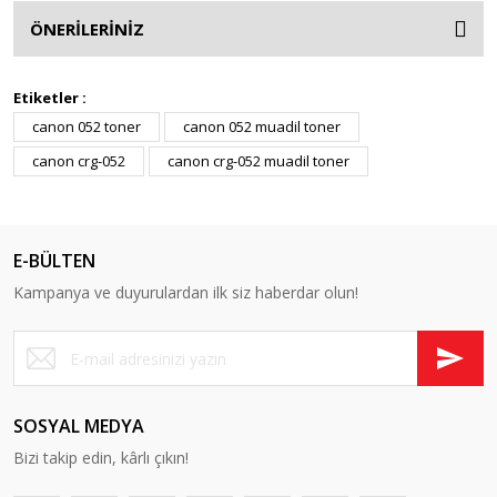
ÖNERİLERİNİZ
Etiketler :
canon 052 toner
canon 052 muadil toner
canon crg-052
canon crg-052 muadil toner
E-BÜLTEN
Kampanya ve duyurulardan ilk siz haberdar olun!
SOSYAL MEDYA
Bizi takip edin, kârlı çıkın!