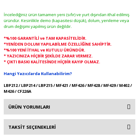
İncelediğiniz ürün tamamen yeni (sıfır) ve yurt dışından ithal edilmiş
üründür. Kesinlikle demo (kapasitesi düşük), dolum, yenileme veya
drum değişimi yapılmış ürün değildir.
*%100 GARANTİLİ ve TAM KAPASİTELİDİR.
*YENİDEN DOLUM YAPILABİLME ÖZELLİĞİNE SAHİPTİR.
*%100 YENİ İTHAL ve KUTULU ÜRÜNDÜR.
* YAZICINIZA HİÇBİR ŞEKİLDE ZARAR VERMEZ.
* ÇIKTI BASKI KALİTESİNDE HİÇBİR KAYIP OLMAZ.
Hangi Yazıcılarda Kullanabilirim?
LBP212 / LBP214 / LBP215 / MF421 / MF426 / MF428 / MF429 / M402 /
M426 / CF226A
ÜRÜN YORUMLARI
TAKSİT SEÇENEKLERİ