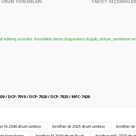
ÜRÜN YORUMLARI
TAKSİT SEÇENEKLER
hal edilmiş üründür. Kesinlikle demo (kapasitesi düşük), dolum, yenileme ve
920 / DCP-7010 / DCP-7020 / DCP-7025 / MFC-7420
er konularda yetersiz gördüğünüz noktaları öneri formunu kullanarak tarafım
er hl 2040 drum ünitesi
brother dr 2025 drum ünitesi
brother dr
Bu ürüne daha önce yorum yapılmamış.
ında ilk yorumu yapın anında 5 TL. kazanın, 5 TL'nizi ilk alışverişinizde kulla
rum temizleme
brother hl 2040 drum fiyatı
brother mfc-7420 dru