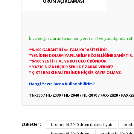
ÜRÜN AÇIKLAMASI
İncelediğiniz ürün tamamen yeni (sıfır) ve yurt dışından it
*%100 GARANTİLİ ve TAM KAPASİTELİDİR.
*YENİDEN DOLUM YAPILABİLME ÖZELLİĞİNE SAHİPTİR.
*%100 YENİ İTHAL ve KUTULU ÜRÜNDÜR.
* YAZICINIZA HİÇBİR ŞEKİLDE ZARAR VERMEZ.
* ÇIKTI BASKI KALİTESİNDE HİÇBİR KAYIP OLMAZ.
Hangi Yazıcılarda Kullanabilirim?
TN-350 / HL-2030 / HL-2040 / HL-2070 / FAX-2820 / FAX-2
Bu ürünün fiyat bilgisi, resim, ürün açıklamalarında ve diğ
Görüş ve önerileriniz için teşekkür ederiz.
Etiketler :
brother hl-2040 drum ünitesi fiyatı
broth
Bu ürün hakk
brother hl-2040 drum
brother hl 2040 d