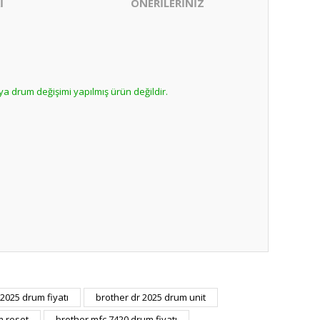
İ
ÖNERİLERİNİZ
ya drum değişimi yapılmış ürün değildir.
ıza iletebilirsiniz.
 2025 drum fiyatı
brother dr 2025 drum unit
nabilirsiniz.
m reset
brother mfc 7420 drum fiyatı