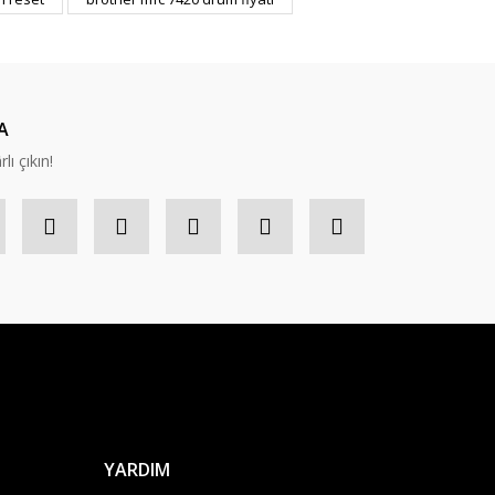
A
lı çıkın!
YARDIM