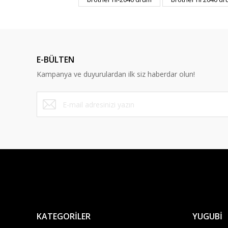
Ürün resmi kalitesiz, bozuk veya görüntülenemiyor.
Ürün açıklamasında eksik bilgiler bulunuyor.
Ürün bilgilerinde hatalar bulunuyor.
Ürün fiyatı diğer sitelerden daha pahalı.
E-BÜLTEN
Bu ürüne benzer farklı alternatifler olmalı.
Kampanya ve duyurulardan ilk siz haberdar olun!
KATEGORİLER
YUGUBİ