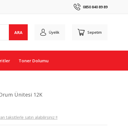
0850 840 89 89
ARA
Üyelik
Sepetim
itler
Toner Dolumu
 Drum Ünitesi 12K
taksitlerle satın alabilirsiniz !!