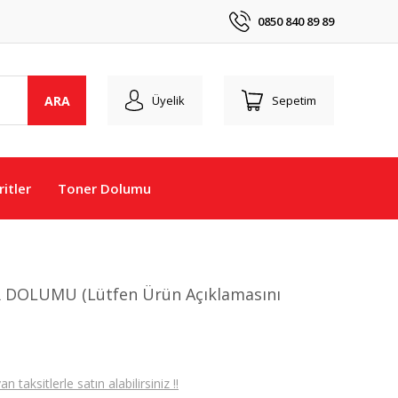
0850 840 89 89
ARA
Üyelik
Sepetim
itler
Toner Dolumu
 DOLUMU (Lütfen Ürün Açıklamasını
taksitlerle satın alabilirsiniz !!