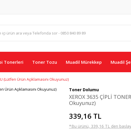
i Tonerleri
Toner Tozu
Muadil Mürekkep
Muadil Şer
 (Lütfen Ürün Açıklamasını Okuyunuz)
Toner Dolumu
XEROX 3635 ÇİPLİ TONER
Okuyunuz)
339,16 TL
*Bu ürünü, 339,16 TL den başlayan 