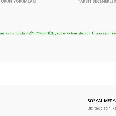
ÜRÜN YORUMLARI
TAKSİT SEÇENEKLER
ilmesi durumunda SİZİN TONERİNİZE yapılan dolum işlemidir. Ürünü satın a
er konularda yetersiz gördüğünüz noktaları öneri formunu kullanarak tarafım
Bu ürüne daha önce yorum yapılmamış.
ında ilk yorumu yapın anında 5 TL. kazanın, 5 TL'nizi ilk alışverişinizde kulla
Yorum Yaz
SOSYAL MEDY
Bizi takip edin, kâr