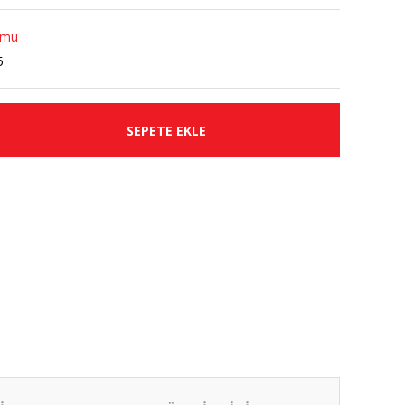
umu
5
SEPETE EKLE