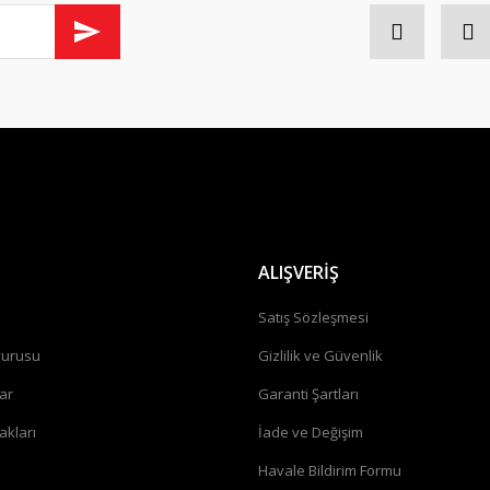
Gönder
ALIŞVERİŞ
a
Satış Sözleşmesi
vurusu
Gizlilik ve Güvenlik
ar
Garanti Şartları
akları
İade ve Değişim
Havale Bildirim Formu