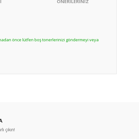
İ
ÖNERİLERİNİZ
lmadan önce lütfen boş tonerlerinizi göndermeyi veya
ıza iletebilirsiniz.
nabilirsiniz.
A
lı çıkın!