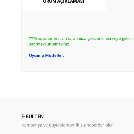
ÜRÜN AÇIKLAMASI
***Boş tonerlerinizin tarafımıza gönderilmesi veya getir
getirmeyi unutmayınız.
Uyumlu Modeller;
Bu ürünün fiyat bilgisi, resim, ürün açıklamalarında ve diğ
Görüş ve önerileriniz için teşekkür ederiz.
Bu ürün hakk
Ürün resmi kalitesiz, bozuk veya görüntülenemiyor.
Ürün açıklamasında eksik bilgiler bulunuyor.
E-BÜLTEN
Ürün bilgilerinde hatalar bulunuyor.
Kampanya ve duyurulardan ilk siz haberdar olun!
Ürün fiyatı diğer sitelerden daha pahalı.