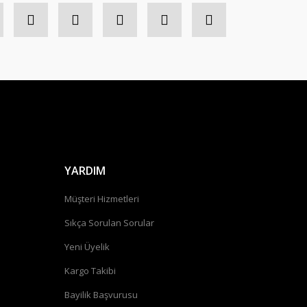
YARDIM
Müşteri Hizmetleri
Sıkça Sorulan Sorular
Yeni Üyelik
Kargo Takibi
Bayilik Başvurusu