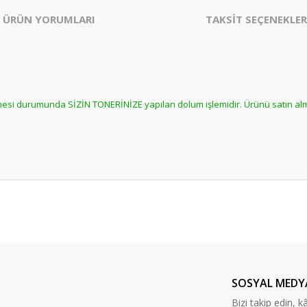
ÜRÜN YORUMLARI
TAKSİT SEÇENEKLER
ilmesi durumunda SİZİN TONERİNİZE yapılan dolum işlemidir. Ürünü satın a
er konularda yetersiz gördüğünüz noktaları öneri formunu kullanarak tarafım
Bu ürüne daha önce yorum yapılmamış.
ında ilk yorumu yapın anında 5 TL. kazanın, 5 TL'nizi ilk alışverişinizde kulla
Yorum Yaz
SOSYAL MEDY
Bizi takip edin, kâr