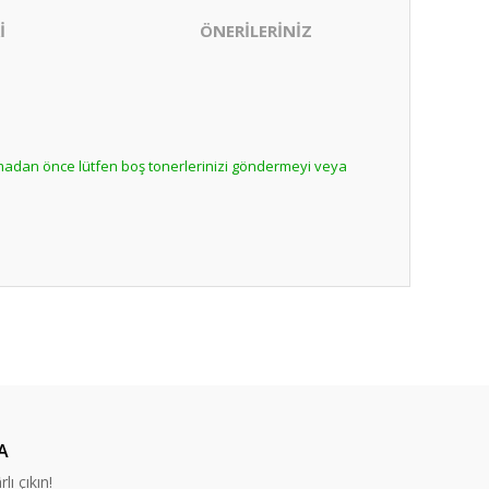
İ
ÖNERİLERİNİZ
lmadan önce lütfen boş tonerlerinizi göndermeyi veya
ıza iletebilirsiniz.
nabilirsiniz.
A
lı çıkın!