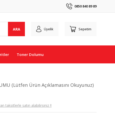
0850 840 89 89
ARA
Üyelik
Sepetim
itler
Toner Dolumu
MU (Lütfen Ürün Açıklamasını Okuyunuz)
taksitlerle satın alabilirsiniz !!