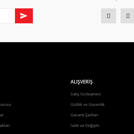
Gönder
ALIŞVERİŞ
a
Satış Sözleşmesi
vurusu
Gizlilik ve Güvenlik
ar
Garanti Şartları
akları
İade ve Değişim