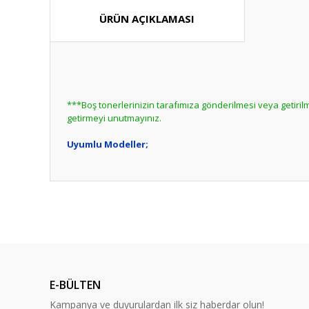
ÜRÜN AÇIKLAMASI
***Boş tonerlerinizin tarafımıza gönderilmesi veya getir
getirmeyi unutmayınız.
Uyumlu Modeller;
Bu ürünün fiyat bilgisi, resim, ürün açıklamalarında ve diğ
Görüş ve önerileriniz için teşekkür ederiz.
Bu ürün hakk
Ürün resmi kalitesiz, bozuk veya görüntülenemiyor.
Ürün açıklamasında eksik bilgiler bulunuyor.
E-BÜLTEN
Ürün bilgilerinde hatalar bulunuyor.
Kampanya ve duyurulardan ilk siz haberdar olun!