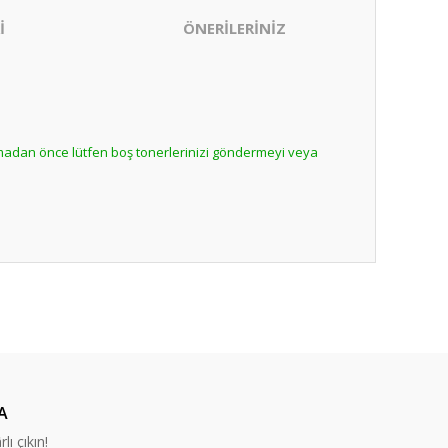
İ
ÖNERİLERİNİZ
lmadan önce lütfen boş tonerlerinizi göndermeyi veya
ıza iletebilirsiniz.
nabilirsiniz.
A
lı çıkın!