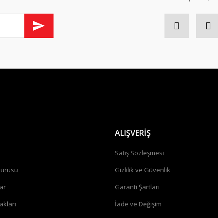
Gönder
ALIŞVERİŞ
a
Satış Sözleşmesi
vurusu
Gizlilik ve Güvenlik
ar
Garanti Şartları
akları
İade ve Değişim