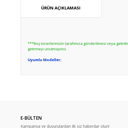
ÜRÜN AÇIKLAMASI
***Boş tonerlerinizin tarafımıza gönderilmesi veya getir
getirmeyi unutmayınız.
Uyumlu Modeller;
Bu ürünün fiyat bilgisi, resim, ürün açıklamalarında ve diğ
Görüş ve önerileriniz için teşekkür ederiz.
Bu ürün hakk
Ürün resmi kalitesiz, bozuk veya görüntülenemiyor.
Ürün açıklamasında eksik bilgiler bulunuyor.
E-BÜLTEN
Ürün bilgilerinde hatalar bulunuyor.
Kampanya ve duyurulardan ilk siz haberdar olun!