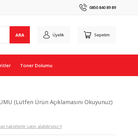
0850 840 89 89
ARA
Üyelik
Sepetim
itler
Toner Dolumu
MU (Lütfen Ürün Açıklamasını Okuyunuz)
taksitlerle satın alabilirsiniz !!