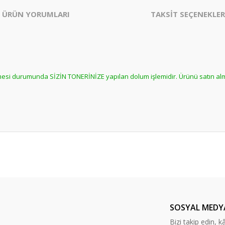
ÜRÜN YORUMLARI
TAKSİT SEÇENEKLER
ilmesi durumunda SİZİN TONERİNİZE yapılan dolum işlemidir. Ürünü satın a
er konularda yetersiz gördüğünüz noktaları öneri formunu kullanarak tarafım
Bu ürüne daha önce yorum yapılmamış.
ında ilk yorumu yapın anında 5 TL. kazanın, 5 TL'nizi ilk alışverişinizde kulla
Yorum Yaz
SOSYAL MEDY
Bizi takip edin, kâr