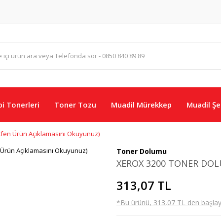
i Tonerleri
Toner Tozu
Muadil Mürekkep
Muadil Şer
en Ürün Açıklamasını Okuyunuz)
Toner Dolumu
XEROX 3200 TONER DOLU
313,07 TL
*Bu ürünü, 313,07 TL den başlayan 